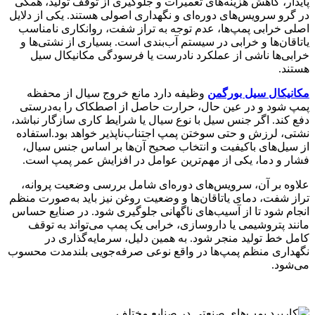
پایدار، کاهش هزینه‌های تعمیرات و جلوگیری از توقف تولید، همگی
در گرو سرویس‌های دوره‌ای و نگهداری اصولی هستند. یکی از دلایل
اصلی خرابی پمپ‌ها، عدم توجه به تراز شفت، روانکاری نامناسب
یاتاقان‌ها و خرابی در سیستم آب‌بندی است. بسیاری از نشتی‌ها و
خرابی‌ها ناشی از عملکرد نادرست یا فرسودگی مکانیکال سیل
هستند.
مکانیکال سیل بورگمن
وظیفه دارد مانع خروج سیال از محفظه
پمپ شود و در عین حال، حرارت حاصل از اصطکاک را به‌درستی
دفع کند. اگر جنس سیل با نوع سیال یا شرایط کاری سازگار نباشد،
نشتی، لرزش و حتی سوختن پمپ اجتناب‌ناپذیر خواهد بود.استفاده
از سیل‌های باکیفیت و انتخاب صحیح آن‌ها بر اساس جنس سیال،
فشار و دما، یکی از مهم‌ترین عوامل در افزایش عمر پمپ است.
علاوه بر آن، سرویس‌های دوره‌ای شامل بررسی وضعیت پروانه،
تراز شفت، دمای یاتاقان‌ها و وضعیت روغن نیز باید به‌صورت منظم
انجام شود تا از آسیب‌های ناگهانی جلوگیری شود. در صنایع حساس
مانند پتروشیمی یا داروسازی، خرابی یک پمپ می‌تواند به توقف
کامل خط تولید منجر شود. به همین دلیل، سرمایه‌گذاری در
نگهداری منظم پمپ‌ها در واقع نوعی صرفه‌جویی بلندمدت محسوب
می‌شود.