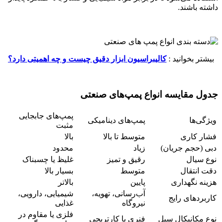
داشته باشند.
بیشتر بخوانید :
کالیبراسیون ابزار دقیق چیست و چه اهمیتی دارد؟
جدول مقایسه انواع پمپ‌های صنعتی
پمپ‌های جابجایی
ویژگی‌ها
پمپ‌های دینامیکی
مثبت
فشار کاری
متوسط تا بالا
بالا
دبی (حجم جریان)
زیاد
محدود
نوع سیال
رقیق و تمیز
غلیظ یا چسبناک
دقت انتقال
متوسط
بسیار بالا
هزینه نگهداری
پایین
بالاتر
آب‌رسانی، تهویه،
شیمیایی، دارویی،
کاربردهای رایج
نیروگاه
غذایی
فلزی یا مقاوم در
نوع مکانیکال سیل
فنری یا کارتریجی