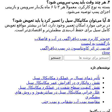
۴. هر چند وقت باید پمپ سرویس شود؟
بسته به نوع کارکرد، معمولاً هر ۳ تا ۶ ماه یک‌بار سرویس و بازبینی
اجزای پمپ توصیه می‌شود.
۵. آیا می‌توان مکانیکال سیل را تعمیر کرد یا باید تعویض شود؟
در برخی موارد امکان تعمیر وجود دارد، اما در بیشتر مواقع تعویض
کامل سیل برای حفظ آب‌بندی مطمئن‌تر و اقتصادی‌تر است.
جدیدتر
کاربرد پمپ دیافراگمی در آب و فاضلاب
بازگشت به لیست
قدیمی تر
اثر کاویتاسیون در پمپ دیافراگمی
close
جستجو
نوشته‌های تازه
تأثیر دمای سیال بر عملکرد مکانیکال سیل
نقش روانکاری در افزایش عمر مکانیکال سیل
نقش کیفیت سطح شفت در عملکرد مکانیکال سیل
علل خرابي مکانيکال سيل در سانتريفيوژ و روش هاي
پيشگيري
مقایسه پمپ آب بشقابی و پمپ جتی
آخرین دیدگاه‌ها