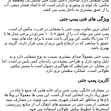
پمپ بشقابی دارد. ساختار داخلی پمپ جتی شامل یک محفظه ی
مکش، یک لوله ی ونتوری و نازلی است که با ایجاد فشار منفی، آب
را از عمق بیشتری به داخل پمپ می کشد.
ویژگی های فنی پمپ جتی
اصلی ترین تفاوت پمپ جتی با بشقابی در قدرت مکش آن است.
پمپ جتی می تواند آب را از عمق ۸ تا ۱۰ متر (و در برخی مدل ها تا
۱۲ متر) بالا بکشد. این ویژگی باعث شده تا برای چاه های نیمه
عمیق یا منابعی که در ارتفاع پایین تری از پمپ قرار دارند، گزینه ی
بهتری باشد.
پمپ جتی معمولاً صدای بیشتری نسبت به نوع بشقابی دارد و به
دلیل وجود نازل و طراحی پیچیده تر، راندمان کمی پایین تر است. اما
در مقابل، در شرایطی که هواگیری دشوار است یا مسیر مکش
طولانی است، عملکرد مطمئن تری دارد.
کاربرد پمپ جتی
در مصارف خانگی، پمپ جتی برای خانه هایی که منبع یا چاه در
عمق زیاد دارند، انتخابی ایده آل است. این پمپ ها معمولاً در ویلا ها،
باغ ها و مناطق کم فشار شهری نصب می شوند. در مصارف نیمه
صنعتی، از پمپ جتی در سیستم های انتقال آب از منابع زیرزمینی،
استخرها یا خطوط مکش طولانی استفاده می شود.