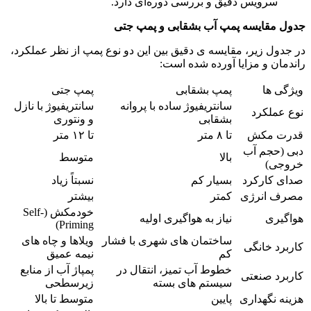
سرویس دقیق و بررسی دوره‌ای دارد.
جدول مقایسه پمپ آب بشقابی و پمپ جتی
در جدول زیر، مقایسه ی دقیق بین این دو نوع پمپ از نظر عملکرد،
راندمان و مزایا آورده شده است:
ویژگی ها
پمپ بشقابی
پمپ جتی
سانتریفیوژ ساده با پروانه
سانتریفیوژ با نازل
نوع عملکرد
بشقابی
و ونتوری
قدرت مکش
تا ۸ متر
تا ۱۲ متر
دبی (حجم آب
بالا
متوسط
خروجی)
صدای کارکرد
بسیار کم
نسبتاً زیاد
مصرف انرژی
کمتر
بیشتر
خودمکش (Self-
هواگیری
نیاز به هواگیری اولیه
Priming)
ساختمان های شهری با فشار
ویلاها و چاه های
کاربرد خانگی
کم
نیمه عمیق
خطوط آب تمیز، انتقال در
پمپاژ آب از منابع
کاربرد صنعتی
سیستم های بسته
زیرسطحی
هزینه نگهداری
پایین
متوسط تا بالا