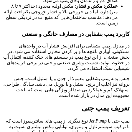
صدای کم و راندمان بالای پمپ می‌شود.
عملکرد مکش و فشار:
مکش اولیه محدود (حداکثر ۷ تا ۸
متر) دارد، اما دبی خروجی بالا و فشار خروجی یکنواخت ارائه
می‌دهد؛ مناسب ساختمان‌هایی که منبع آب در نزدیکی سطح
زمین است.
کاربرد پمپ بشقابی در مصارف خانگی و صنعتی
در منازل، پمپ بشقابی برای افزایش فشار آب در واحدهای
مسکونی، آبیاری باغچه ها و پر کردن مخازن استفاده می شود. در
بخش صنعتی، از این نوع پمپ در سیستم های خنک کننده، انتقال آب
در خطوط تولید، شست وشوی صنعتی و حتی در برخی فرآیندهای
شیمیایی سبک استفاده می گردد.
جنس بدنه پمپ بشقابی معمولا از چدن و یا استیل است. جنس
پروانه نیز اغلب از برنج، استیل و یا نوریل می باشد. سادگی طراحی،
استهلاک کم و عملکرد بی صدا از ویژگی هایی است که باعث
محبوبیت این مدل در بازار شده است.
تعریف پمپ جتی
پمپ جتی یا
Jet Pump
نوع دیگری از پمپ های سانتریفیوژ است که
با ترکیب سیستم نازل و ونتوری، توانایی مکش بیشتری نسبت به