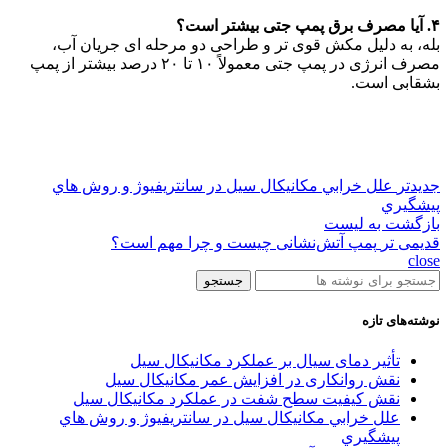
۴. آیا مصرف برق پمپ جتی بیشتر است؟
بله، به دلیل مکش قوی تر و طراحی دو مرحله ای جریان آب،
مصرف انرژی در پمپ جتی معمولاً ۱۰ تا ۲۰ درصد بیشتر از پمپ
بشقابی است.
جدیدتر
علل خرابي مکانيکال سيل در سانتريفيوژ و روش هاي
پيشگيري
بازگشت به لیست
قدیمی تر
پمپ آتش‌نشانی چیست و چرا مهم است؟
close
جستجو
نوشته‌های تازه
تأثیر دمای سیال بر عملکرد مکانیکال سیل
نقش روانکاری در افزایش عمر مکانیکال سیل
نقش کیفیت سطح شفت در عملکرد مکانیکال سیل
علل خرابي مکانيکال سيل در سانتريفيوژ و روش هاي
پيشگيري