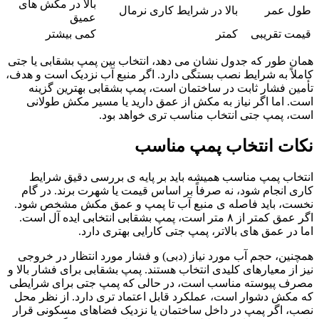
بالا در مکش های
طول عمر
بالا در شرایط کاری نرمال
عمیق
قیمت تقریبی
کمتر
کمی بیشتر
همان طور که جدول نشان می دهد، انتخاب بین پمپ بشقابی یا جتی
کاملاً به شرایط نصب بستگی دارد. اگر منبع آب نزدیک است و هدف،
تأمین فشار ثابت در ساختمان است، پمپ بشقابی بهترین گزینه
است. اما اگر نیاز به مکش از عمق دارید یا مسیر مکش طولانی
است، پمپ جتی انتخاب مناسب تری خواهد بود.
نکات انتخاب پمپ مناسب
انتخاب پمپ مناسب همیشه باید بر پایه ی بررسی دقیق شرایط
کاری انجام شود، نه صرفاً بر اساس قیمت یا شهرت برند. در گام
نخست، باید فاصله ی منبع آب تا پمپ و عمق مکش مشخص شود.
اگر عمق کمتر از ۸ متر است، پمپ بشقابی انتخابی ایده آل است.
اما در عمق های بالاتر، پمپ جتی کارایی بهتری دارد.
همچنین، حجم آب مورد نیاز (دبی) و فشار مورد انتظار در خروجی
نیز از معیارهای کلیدی انتخاب هستند. پمپ بشقابی برای فشار بالا و
مصرف پیوسته مناسب است، در حالی که پمپ جتی برای شرایطی
که مکش دشوار است، عملکرد قابل اعتماد تری دارد. از نظر محل
نصب، اگر پمپ در داخل ساختمان یا نزدیک فضاهای مسکونی قرار