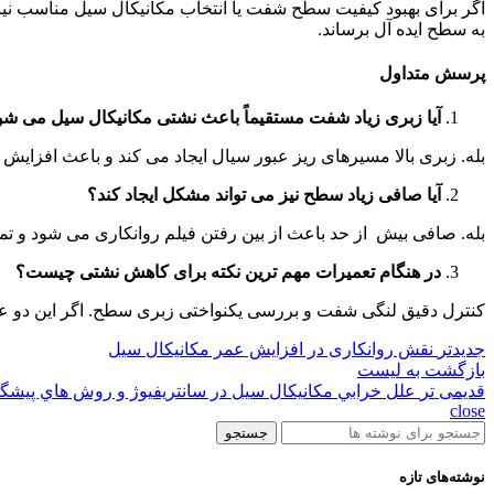
اگر برای بهبود کیفیت سطح شفت یا انتخاب مکانیکال سیل مناسب نی
به سطح ایده آل برساند.
پرسش متداول
آیا زبری زیاد شفت مستقیماً باعث نشتی مکانیکال سیل می شو
بله. زبری بالا مسیرهای ریز عبور سیال ایجاد می کند و باعث افزای
آیا صافی زیاد سطح نیز می تواند مشکل ایجاد کند؟
بله. صافی بیش از حد باعث از بین رفتن فیلم روانکاری می شود و
در هنگام تعمیرات مهم ترین نکته برای کاهش نشتی چیست؟
کنترل دقیق لنگی شفت و بررسی یکنواختی زبری سطح. اگر این دو عا
جدیدتر
نقش روانکاری در افزایش عمر مکانیکال سیل
بازگشت به لیست
قدیمی تر
علل خرابي مکانيکال سيل در سانتريفيوژ و روش هاي پيشگ
close
جستجو
نوشته‌های تازه