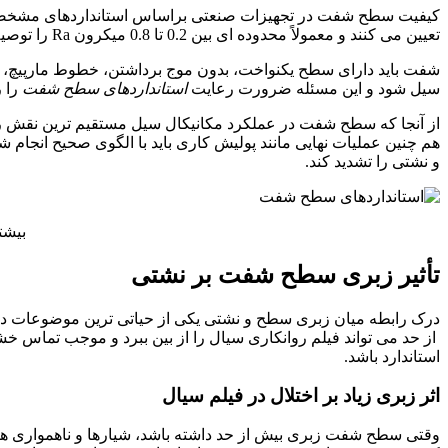
کیفیت سطح شفت در تجهیزات صنعتی براساس استانداردهای مشخصی
تعیین می کنند و معمولاً محدوده ای بین 0.2 تا 0.8 میکرون Ra را توصیه می کنند. دلیل این حساسیت آن است که زبری کم یا زیاد، هر دو می توانند عملکرد آب بندی را با اختلال مواجه کنند.
شفت باید دارای سطح یکنواخت، بدون موج برداشتن، خطوط مارپیچ، خو
سیل شود و این مسئله ضرورت رعایت
استانداردهای سطح شفت
را 
از آنجا که سطح شفت در عملکرد مکانیکال سیل مستقیم ترین نقش را د
هم چنین عملیات نهایی مانند پولیش کاری باید با الگوی صحیح انجام 
و نشتی را تشدید کند.
بیشتر
تأثیر زبری سطح شفت بر نشتی
درک رابطه میان زبری سطح و نشتی یکی از حیاتی ترین موضوعات د
از حد می تواند فیلم روانکاری سیال را از بین ببرد و موجب تماس خش
استاندارد باشد.
اثر زبری زیاد بر اختلال در فیلم سیال
وقتی سطح شفت زبری بیش از حد داشته باشد، شیارها و ناهمواری ها 