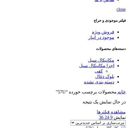
close
فیلتر موجودی و حراج
فروش ویژه
موجود در انبار
دسته‌های محصولات
مکانیکال سیل
اجزا مکانیکال سیل
کفی
بلوک ذغال
دسته بندی نشده
خانه
محصولات برچسب خورده “57U”
در حال نمایش یک نتیجه
مشاهده فیلترها
نمایش
9
24
36