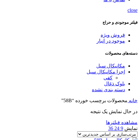
close
فیلتر موجودی و حراج
فروش ویژه
موجود در انبار
دسته‌های محصولات
مکانیکال سیل
اجزا مکانیکال سیل
کفی
بلوک ذغال
دسته بندی نشده
خانه
محصولات برچسب خورده “58B”
در حال نمایش یک نتیجه
مشاهده فیلترها
نمایش
9
24
36