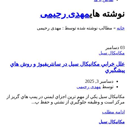
نوشته های
مهدی رحیمی
خانه
»
مطالب نوشته شده توسط : مهدی رحیمی
03
دسامبر
مکانیکال سیل
علل خرابي مکانيکال سيل در سانتريفيوژ و روش هاي
پيشگيري
دسامبر 3, 2025
توسط
مهدی رحیمی
مکانيکال سيل يکي از مهم ترين اجزاي ايمني در پمپ هاي گريز از
مرکز است و وظيفه جلوگيري از نشتي و حفظ پ...
ادامه مطلب
مکانیکال سیل