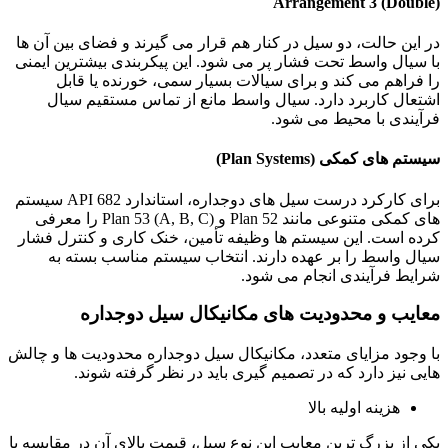
Arrangement 3 (Double)
در این حالت، دو سیل در کنار هم قرار می گیرند و فضای بین آن ها
با سیال واسط تحت فشار پر می شود. این پیکربندی بیشترین ایمنی
را فراهم می کند و برای سیالات بسیار سمی، خورنده یا قابل
اشتعال کاربرد دارد. سیال واسط مانع از تماس مستقیم سیال
فرآیندی با محیط می شود.
سیستم های کمکی (Plan Systems)
برای کارکرد درست سیل های دوجداره، استاندارد API 682 سیستم
های کمکی متنوعی مانند Plan 52 و Plan 53 (A, B, C) را معرفی
کرده است. این سیستم ها وظیفه تأمین، خنک کاری و کنترل فشار
سیال واسط را بر عهده دارند. انتخاب سیستم مناسب بسته به
شرایط فرآیندی انجام می شود.
معایب و محدودیت های مکانیکال سیل دوجداره
با وجود مزایای متعدد، مکانیکال سیل دوجداره محدودیت ها و چالش
هایی نیز دارد که در تصمیم گیری باید در نظر گرفته شوند.
هزینه اولیه بالا
یکی از بزرگ ترین معایب این نوع سیل، قیمت بالای آن در مقایسه با